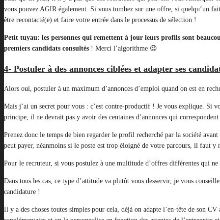
vous pouvez AGIR également. Si vous tombez sur une offre, si quelqu’un fait 
être recontacté(e) et faire votre entrée dans le processus de sélection !
Petit tuyau: les personnes qui remettent à jour leurs profils sont beauco
premiers candidats consultés
! Merci l’algorithme 😉
4- Postuler à des annonces ciblées et adapter ses candida
Alors oui, postuler à un maximum d’annonces d’emploi quand on est en recherc
Mais j’ai un secret pour vous : c’est contre-productif ! Je vous explique. Si 
principe, il ne devrait pas y avoir des centaines d’annonces qui correspondent
Prenez donc le temps de bien regarder le profil recherché par la société avan
peut payer, néanmoins si le poste est trop éloigné de votre parcours, il faut y
Pour le recruteur, si vous postulez à une multitude d’offres différentes qui n
Dans tous les cas, ce type d’attitude va plutôt vous desservir, je vous conseill
candidature !
Il y a des choses toutes simples pour cela, déjà on adapte l’en-tête de son CV