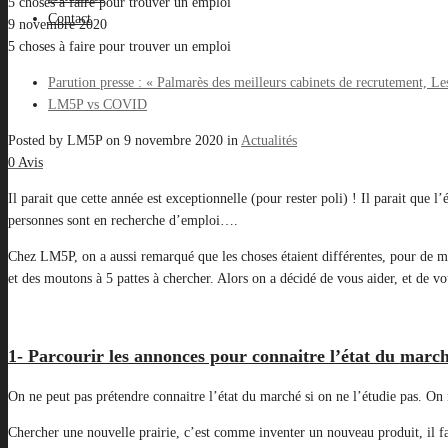
5 choses à faire pour trouver un emploi
Contact
9 novembre 2020
5 choses à faire pour trouver un emploi
Parution presse : « Palmarès des meilleurs cabinets de recrutement, L
LM5P vs COVID
Posted by
LM5P
on
9 novembre 2020
in
Actualités
0 Avis
Il parait que cette année est exceptionnelle (pour rester poli) ! Il parait que 
personnes sont en recherche d’emploi….
Chez LM5P, on a aussi remarqué que les choses étaient différentes, pour de mu
et des moutons à 5 pattes à chercher. Alors on a décidé de vous aider, et de v
1- Parcourir les annonces pour connaitre l’état du marc
On ne peut pas prétendre connaitre l’état du marché si on ne l’étudie pas. On n
Chercher une nouvelle prairie, c’est comme inventer un nouveau produit, il faut