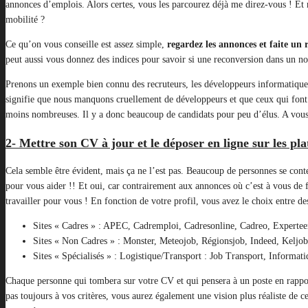
annonces d’emplois. Alors certes, vous les parcourez déjà me direz-vous ! Et
mobilité ?
Ce qu’on vous conseille est assez simple,
regardez les annonces et faite un 
peut aussi vous donnez des indices pour savoir si une reconversion dans un n
Prenons un exemple bien connu des recruteurs, les développeurs informatiques.
signifie que nous manquons cruellement de développeurs et que ceux qui font c
moins nombreuses. Il y a donc beaucoup de candidats pour peu d’élus. A vous 
2- Mettre son CV à jour et le déposer en ligne sur les pl
Cela semble être évident, mais ça ne l’est pas. Beaucoup de personnes se conte
pour vous aider !! Et oui, car contrairement aux annonces où c’est à vous de fa
travailler pour vous ! En fonction de votre profil, vous avez le choix entre des 
Sites « Cadres » : APEC, Cadremploi, Cadresonline, Cadreo, Experte
Sites « Non Cadres » : Monster, Meteojob, Régionsjob, Indeed, Kelj
Sites « Spécialisés » : Logistique/Transport : Job Transport, Informati
Chaque personne qui tombera sur votre CV et qui pensera à un poste en rappor
pas toujours à vos critères, vous aurez également une vision plus réaliste de 