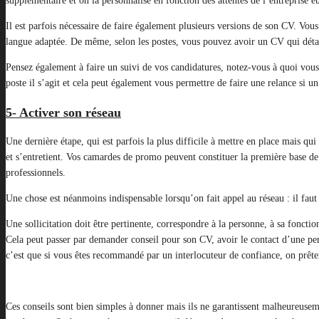
supplémentaire et on la personnalise en fonction des attentes de l’entreprise e
Il est parfois nécessaire de faire également plusieurs versions de son CV. Vo
langue adaptée. De même, selon les postes, vous pouvez avoir un CV qui détai
Pensez également à faire un suivi de vos candidatures, notez-vous à quoi vous
poste il s’agit et cela peut également vous permettre de faire une relance si un
5- Activer son réseau
Une dernière étape, qui est parfois la plus difficile à mettre en place mais qui
et s’entretient. Vos camardes de promo peuvent constituer la première base de
professionnels.
Une chose est néanmoins indispensable lorsqu’on fait appel au réseau : il fau
Une sollicitation doit être pertinente, correspondre à la personne, à sa foncti
Cela peut passer par demander conseil pour son CV, avoir le contact d’une per
c’est que si vous êtes recommandé par un interlocuteur de confiance, on prête
Ces conseils sont bien simples à donner mais ils ne garantissent malheureuse