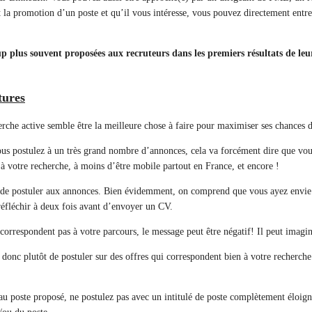
la promotion d’un poste et qu’il vous intéresse, vous pouvez directement entr
up plus souvent proposées aux recruteurs dans les premiers résultats de leur
tures
he active semble être la meilleure chose à faire pour maximiser ses chances de
vous postulez à un très grand nombre d’annonces, cela va forcément dire que vou
 à votre recherche, à moins d’être mobile partout en France, et encore !
t de postuler aux annonces. Bien évidemment, on comprend que vous ayez envie d
 réfléchir à deux fois avant d’envoyer un CV.
e correspondent pas à votre parcours, le message peut être négatif! Il peut imag
e donc plutôt de postuler sur des offres qui correspondent bien à votre recherche 
 au poste proposé, ne postulez pas avec un intitulé de poste complètement éloigné