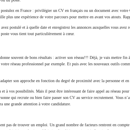
t/ou du poste.
us postulez en France : privilégier un CV en français ou un document avec votre 
lle plus une expérience de votre parcours pour mettre en avant vos atouts. Rap
 avez postulé et à quelle date et enregistrez les annonces auxquelles vous avez 
 poste vous tient tout particulièrement à cœur.
 donne souvent de bons résultats : activer son réseau!!! Déjà, je vais mettre fin
 votre réseau professionnel par exemple. Et puis avec les nouveaux outils comme
t adapter son approche en fonction du degré de proximité avec la personne et en 
on et à vos possibilités. Mais il peut être intéressant de faire appel au réseau p
sonne qui recrute ou bien faire passer son CV au service recrutement. Vous n’aur
ra une grande attention à votre candidature.
ment pas de trouver un emploi. Un grand nombre de facteurs rentrent en compte d