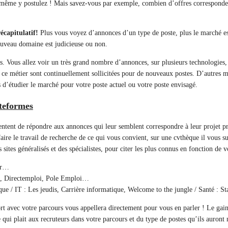
 même y postulez ! Mais savez-vous par exemple, combien d’offres corresponden
récapitulatif!
Plus vous voyez d’annonces d’un type de poste, plus le marché est
ouveau domaine est judicieuse ou non.
 Vous allez voir un très grand nombre d’annonces, sur plusieurs technologies, 
e métier sont continuellement sollicitées pour de nouveaux postes. D’autres mé
d’étudier le marché pour votre poste actuel ou votre poste envisagé.
ateformes
ntent de répondre aux annonces qui leur semblent correspondre à leur projet pro
ire le travail de recherche de ce qui vous convient, sur une cvthèque il vous suff
sites généralisés et des spécialistes, pour citer les plus connus en fonction de vo
er…
ob, Directemploi, Pole Emploi…
que / IT : Les jeudis, Carrière informatique, Welcome to the jungle / Santé : S
t avec votre parcours vous appellera directement pour vous en parler ! Le gain
ce qui plait aux recruteurs dans votre parcours et du type de postes qu’ils auron