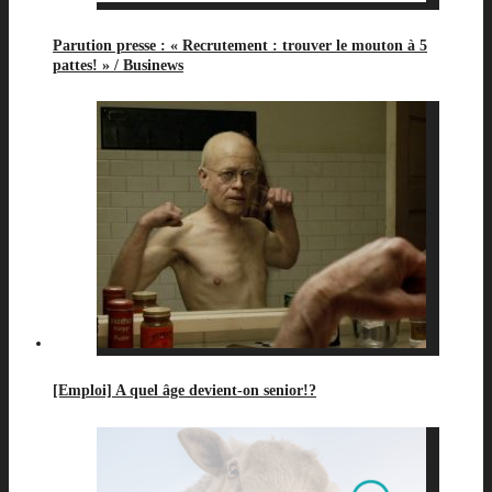
Parution presse : « Recrutement : trouver le mouton à 5
pattes! » / Businews
[Emploi] A quel âge devient-on senior!?