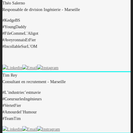
Théo
Salerno
Responsable de division Ingénierie - Marseille
#
KedgeBS
#
YoungDaddy
#
FileCommeL'Aligot
#
AveyronnaisEtFier
#
IncollableSurL'OM
Tim
Rey
Consultant en recrutement - Marseille
#
L’industriec’estmavie
#
CoeursurlesIngénieurs
#
VertetFier
#
Amourdel’Humour
#
TeamTim