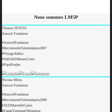
Nous sommes LM5P
Thomas
SENTIS
Associé Fondateur
#AssociéFondateur
#RecruteurdeTalentsdepuis2007
#VoyageAddict
#1h01DéfiMonteCristo
#PapaPoulpe
Nicolas
Milou
Associé Fondateur
#AssociéFondateur
#RecruteurdeTalentsdepuis2006
#1h32MarseilleCassis
#FandeTintinparObligation