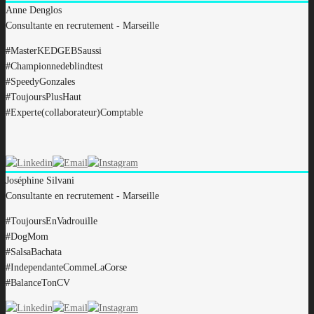
Anne
Denglos
Consultante en recrutement - Marseille
#MasterKEDGEBSaussi
#Championnedeblindtest
#SpeedyGonzales
#ToujoursPlusHaut
#Experte(collaborateur)Comptable
Joséphine
Silvani
Consultante en recrutement - Marseille
#ToujoursEnVadrouille
#DogMom
#SalsaBachata
#IndependanteCommeLaCorse
#BalanceTonCV