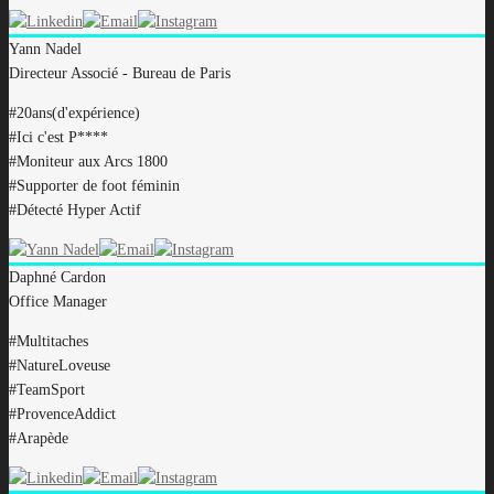
Yann
Nadel
Directeur Associé - Bureau de Paris
#20ans(d'expérience)
#Ici c'est P****
#Moniteur aux Arcs 1800
#Supporter de foot féminin
#Détecté Hyper Actif
Daphné
Cardon
Office Manager
#Multitaches
#NatureLoveuse
#TeamSport
#ProvenceAddict
#Arapède