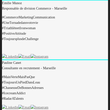
Emilie
Munoz
Responsable de division Commerce - Marseille
#CommerceMarketingCommunication
#UneTornadedansvotrevie
#TriathlèteetIronwoman
#PositiveAttitude
#ToujoursplusdeChallenge
Pauline
Canet
Consultante en recrutement - Marseille
#MainVerteMaisPasQue
#ToujoursUnPiedDansLeau
#ChasseuseDeBonnesAdresses
#IcecreamAddict
#RadarATalents