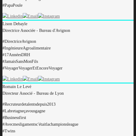
#PapaPoule
Lison
Debayle
Directrice Associée - Bureau d'Avignon
#DirectriceAvignon
#IngénieureAgroalimentaire
#17AnnéesDRH
#JamaisSansMonFils
#VoyagerVoyagerEtEncoreVoyager
Romain
Le Levé
Directeur Associé - Bureau de Lyon
#R
ecruteurdetalentsdepuis2013
#
Labretagneçavousgagne
#
Businessfirst
#Avecm
esligamentsc'étaitlachampionsleague
#T
wins