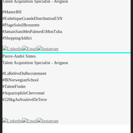
Talent Acquisition Specialist - Avignon
#MasterRH
#EsthétiqueGrandeDistributionESN
#PlageSoleilBronzette
#JamaisSansMesPalmesEtMonTuba
#ShoppingAddict
Pierre-André
Sintes
Talent Acquisition Specialist - Avignon
#LaRelèveDuRecrutement
#BINorwegianSchool
#TalentFinder
#AquariophileChevronné
#220kgAuSoulevéDeTerre