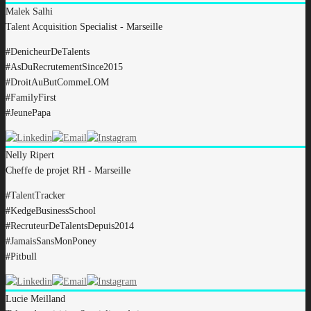
Malek
Salhi
Talent Acquisition Specialist - Marseille
#DenicheurDeTalents
#AsDuRecrutementSince2015
#DroitAuButCommeLOM
#FamilyFirst
#JeunePapa
Nelly
Ripert
Cheffe de projet RH - Marseille
#TalentTracker
#KedgeBusinessSchool
#RecruteurDeTalentsDepuis2014
#JamaisSansMonPoney
#Pitbull
Lucie
Meilland