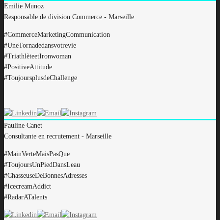
Emilie
Munoz
Responsable de division Commerce - Marseille
#CommerceMarketingCommunication
#UneTornadedansvotrevie
#TriathlèteetIronwoman
#PositiveAttitude
#ToujoursplusdeChallenge
Pauline
Canet
Consultante en recrutement - Marseille
#MainVerteMaisPasQue
#ToujoursUnPiedDansLeau
#ChasseuseDeBonnesAdresses
#IcecreamAddict
#RadarATalents