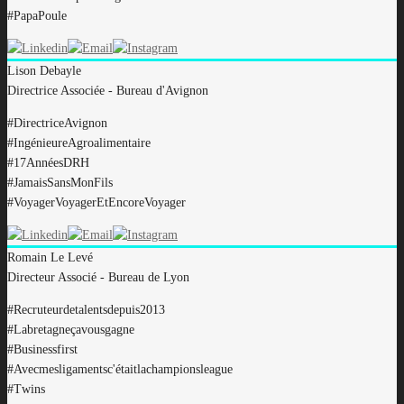
#PapaPoule
Lison
Debayle
Directrice Associée - Bureau d'Avignon
#DirectriceAvignon
#IngénieureAgroalimentaire
#17AnnéesDRH
#JamaisSansMonFils
#VoyagerVoyagerEtEncoreVoyager
Romain
Le Levé
Directeur Associé - Bureau de Lyon
#R
ecruteurdetalentsdepuis2013
#
Labretagneçavousgagne
#
Businessfirst
#Avecm
esligamentsc'étaitlachampionsleague
#T
wins