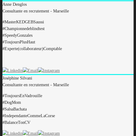
Anne
Denglos
Consultante en recrutement - Marseille
#MasterKEDGEBSaussi
#Championnedeblindtest
#SpeedyGonzales
#ToujoursPlusHaut
#Experte(collaborateur)Comptable
Joséphine
Silvani
Consultante en recrutement - Marseille
#ToujoursEnVadrouille
#DogMom
#SalsaBachata
#IndependanteCommeLaCorse
#BalanceTonCV