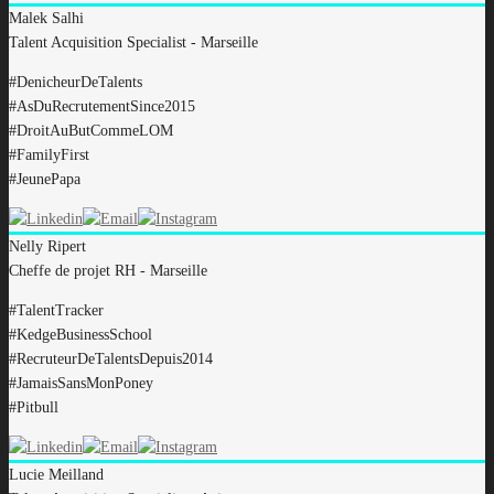
Malek
Salhi
Talent Acquisition Specialist - Marseille
#DenicheurDeTalents
#AsDuRecrutementSince2015
#DroitAuButCommeLOM
#FamilyFirst
#JeunePapa
Nelly
Ripert
Cheffe de projet RH - Marseille
#TalentTracker
#KedgeBusinessSchool
#RecruteurDeTalentsDepuis2014
#JamaisSansMonPoney
#Pitbull
Lucie
Meilland