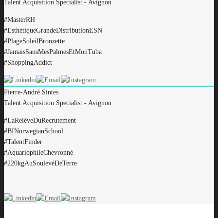
Talent Acquisition Specialist - Avignon
#MasterRH
#EsthétiqueGrandeDistributionESN
#PlageSoleilBronzette
#JamaisSansMesPalmesEtMonTuba
#ShoppingAddict
Pierre-André
Sintes
Talent Acquisition Specialist - Avignon
#LaRelèveDuRecrutement
#BINorwegianSchool
#TalentFinder
#AquariophileChevronné
#220kgAuSoulevéDeTerre