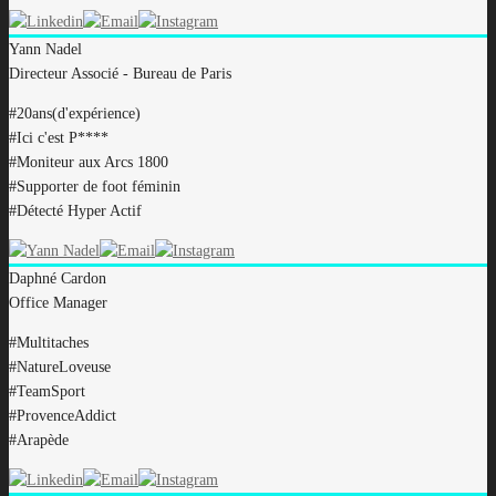
Yann
Nadel
Directeur Associé - Bureau de Paris
#20ans(d'expérience)
#Ici c'est P****
#Moniteur aux Arcs 1800
#Supporter de foot féminin
#Détecté Hyper Actif
Daphné
Cardon
Office Manager
#Multitaches
#NatureLoveuse
#TeamSport
#ProvenceAddict
#Arapède