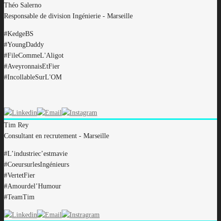
Théo
Salerno
Responsable de division Ingénierie - Marseille
#
KedgeBS
#
YoungDaddy
#
FileCommeL'Aligot
#
AveyronnaisEtFier
#
IncollableSurL'OM
Tim
Rey
Consultant en recrutement - Marseille
#
L’industriec’estmavie
#
CoeursurlesIngénieurs
#
VertetFier
#
Amourdel’Humour
#
TeamTim