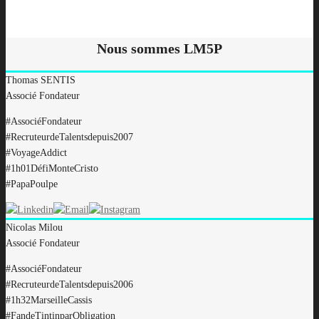
Nous sommes LM5P
Thomas
SENTIS
Associé Fondateur
#AssociéFondateur
#RecruteurdeTalentsdepuis2007
#VoyageAddict
#1h01DéfiMonteCristo
#PapaPoulpe
Nicolas
Milou
Associé Fondateur
#AssociéFondateur
#RecruteurdeTalentsdepuis2006
#1h32MarseilleCassis
#FandeTintinparObligation