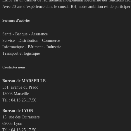
LM5P est un cabinet de recrutement indépendant spécialiste des fonctions cadr
Avec 20 ans d’expérience dans le conseil RH, notre ambition est de participer 
Secteurs d’activité
Santé - Banque - Assurance
Service - Distribution - Commerce
Informatique - Bâtiment - Industrie
Transport et logistique
Contactez nous :
Bureau de MARSEILLE
531, avenue du Prado
13008 Marseille
Tel : 04.13.25.17.50
Bureau de LYON
15, rue des Cuirassiers
69003 Lyon
Tel : 04.13.25.17.50