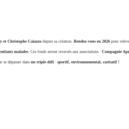
y et Christophe Caiazzo
depuis sa création.
Rendez-vous en 2026
pour releve
 enfants malades
. Ces fonds seront reversés aux associations :
Compagnie Aprè
ur se dépasser dans
un triple défi
:
sportif, environnemental, caritatif !