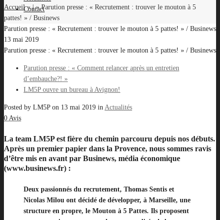
Accueil
« | »
Parution presse : « Recrutement : trouver le mouton à 5
Contact
pattes! » / Businews
Parution presse : « Recrutement : trouver le mouton à 5 pattes! » / Businews
13 mai 2019
Parution presse : « Recrutement : trouver le mouton à 5 pattes! » / Businews
Parution presse : « Comment relancer après un entretien
d’embauche?! »
LM5P ouvre un bureau à Avignon!
Posted by
LM5P
on
13 mai 2019
in
Actualités
0 Avis
La team LM5P est fière du chemin parcouru depuis nos débuts.
Après un premier papier dans la Provence, nous sommes ravis
d’être mis en avant par Businews, média économique
(www.businews.fr) :
Deux passionnés du recrutement, Thomas Sentis et
Nicolas Milou ont décidé de développer, à Marseille, une
structure en propre, le Mouton à 5 Pattes. Ils proposent