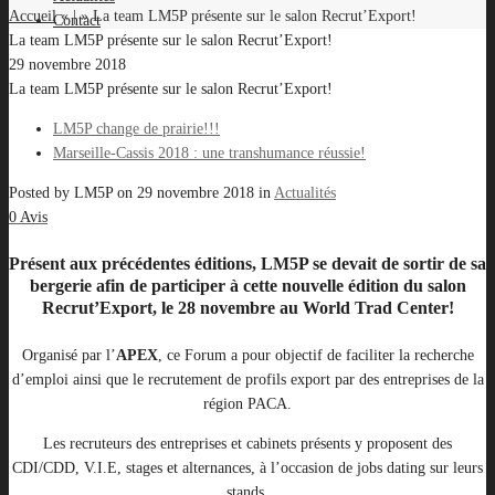
Accueil
« | »
La team LM5P présente sur le salon Recrut’Export!
Contact
La team LM5P présente sur le salon Recrut’Export!
29 novembre 2018
La team LM5P présente sur le salon Recrut’Export!
LM5P change de prairie!!!
Marseille-Cassis 2018 : une transhumance réussie!
Posted by
LM5P
on
29 novembre 2018
in
Actualités
0 Avis
Présent aux précédentes éditions, LM5P se devait de sortir de sa
bergerie afin de participer à cette nouvelle édition du salon
Recrut’Export
, le 28 novembre au
World Trad Center
!
Organisé par l’
APEX
, ce Forum a pour objectif de faciliter la recherche
d’emploi ainsi que le recrutement de profils export par des entreprises de la
région PACA.
Les recruteurs des entreprises et cabinets présents y proposent des
CDI/CDD, V.I.E, stages et alternances, à l’occasion de jobs dating sur leurs
stands.