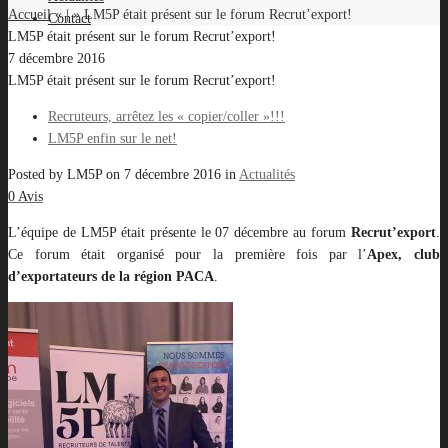
Accueil
« | »
LM5P était présent sur le forum Recrut’export!
Contact
LM5P était présent sur le forum Recrut’export!
7 décembre 2016
LM5P était présent sur le forum Recrut’export!
Recruteurs, arrêtez les « copier/coller »!!!
LM5P enfin sur le net!
Posted by
LM5P
on
7 décembre 2016
in
Actualités
0 Avis
L’équipe de LM5P était présente le 07 décembre au forum
Recrut’export
.
Ce forum était organisé pour la première fois par l’
Apex, club
d’exportateurs de la région PACA
.